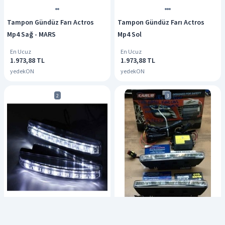
Tampon Gündüz Farı Actros
Tampon Gündüz Farı Actros
Mp4 Sağ - MARS
Mp4 Sol
En Ucuz
En Ucuz
1.973,88 TL
1.973,88 TL
yedekON
yedekON
2
3
Genel Markalar Gündüz Ledi
Sis Lambası 12v. Günışığı Beyaz