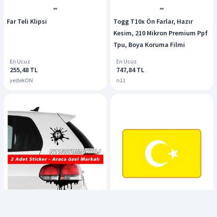
Far Teli Klipsi
Togg T10x Ön Farlar, Hazır
Kesim, 210 Mikron Premium Ppf
Tpu, Boya Koruma Filmi
En Ucuz
En Ucuz
255,48 TL
747,84 TL
yedekON
n11