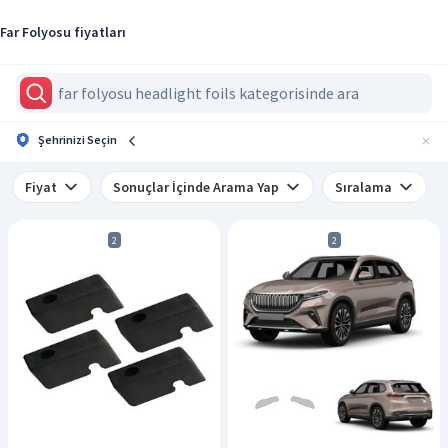
Far Folyosu fiyatları
Şehrinizi Seçin
Fiyat
Sonuçlar İçinde Arama Yap
Sıralama
2
2