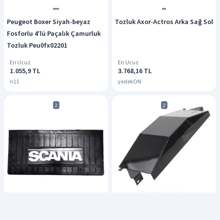
Peugeot Boxer Siyah-beyaz
Tozluk Axor-Actros Arka Sağ Sol
Fosforlu 4'lü Paçalık Çamurluk
Tozluk Peu0fx02201
En Ucuz
En Ucuz
1.055,9 TL
3.768,16 TL
n11
yedekON
2
2