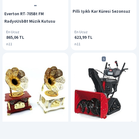
Pilli Işıklı Kar Küresi Sezonsuz
Everton RT-705Bt FM
RadyoUsbBt Müzik Kutusu
En Ucuz
En Ucuz
865,06 TL
623,99 TL
n11
n11
5
Gramofon Müzik Kutusu
Mtd Optima Me 66 T Paletli Kar