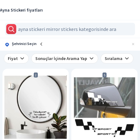
Ayna Stickeri fiyatları
Şehrinizi Seçin
Fiyat
Sonuçlar İçinde Arama Yap
Sıralama
2
5