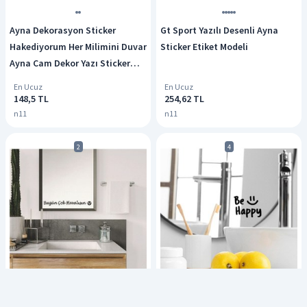
Ayna Dekorasyon Sticker
Gt Sport Yazılı Desenli Ayna
Hakediyorum Her Milimini Duvar
Sticker Etiket Modeli
Ayna Cam Dekor Yazı Sticker
30x10 Cm Siyah
En Ucuz
En Ucuz
148,5 TL
254,62 TL
n11
n11
2
4