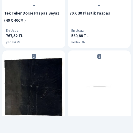
Tek Teker Dorse Paspas Beyaz
70 X 30 Plastik Paspas
(40 X 40CM )
En Ucuz
En Ucuz
767,52 TL
560,88 TL
yedekON
yedekON
2
2
Tek Teker Dorse Paspas Siyah
Kırmızı Paspas ( 40 X 240CM)