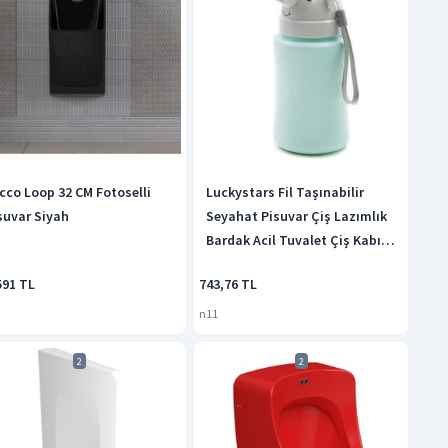
cco Loop 32 CM Fotoselli
Luckystars Fil Taşınabilir
suvar Siyah
Seyahat Pisuvar Çiş Lazımlık
Bardak Acil Tuvalet Çiş Kabı
Sızdırmazlık Mavi
591 TL
743,76 TL
n11
2
2