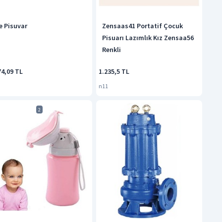
e Pisuvar
Zensaas41 Portatif Çocuk
Pisuarı Lazımlık Kız Zensaa56
Renkli
74,09 TL
1.235,5 TL
n11
2