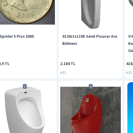
lipinler 5 Piso 2005.
0120sts110h Serel Pisuvar Ara
Vi
Bölmesi
Ka
G
9,9 TL
2.184 TL
418
n11
n11
2
5