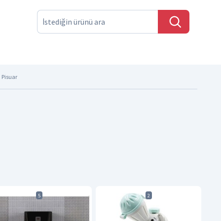
Pisuar
5
2