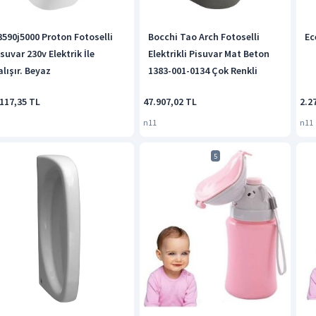
3590j5000 Proton Fotoselli
Bocchi Tao Arch Fotoselli
Ec
suvar 230v Elektrik İle
Elektrikli Pisuvar Mat Beton
lışır. Beyaz
1383-001-0134 Çok Renkli
117,35 TL
47.907,02 TL
2.2
n11
n11
5