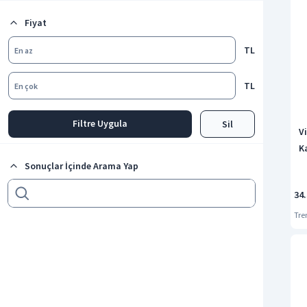
Klozet Kapağı
Fiyat
TL
En az
TL
En çok
Filtre Uygula
Sil
V
K
Sonuçlar İçinde Arama Yap
34
Tre