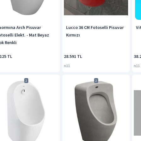
aormına Arch Pisuvar
Lucco 36 CM Fotoselli Pisuvar
Vi
toselli Elekt. - Mat Beyaz
Kırmızı
ok Renkli
.125 TL
28.591 TL
38.
n11
n11
2
2