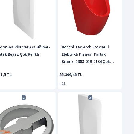
ormına Pisuvar Ara Bölme -
Bocchi Tao Arch Fotoselli
rlak Beyaz Çok Renkli
Elektrikli Pisuvar Parlak
Kırmızı 1383-019-0134 Çok
Renkli
11,5 TL
55.306,46 TL
n11
2
2