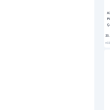
A
Pi
Ça
21.
n11