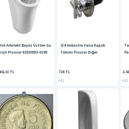
itrA Arkitekt Beyaz Üstten Su
3/4 Ankastre Vana Kapak
Ta
irişli Pisuvar 6202l003-0198
Takımı Pisuvar Diğer
Pa
64,31 TL
728 TL
2.4
n11
n11
2