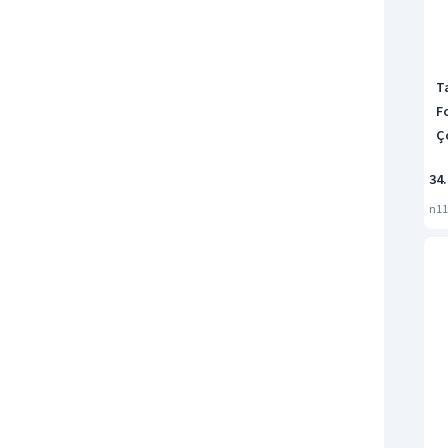
T
Fo
Ç
34
n11