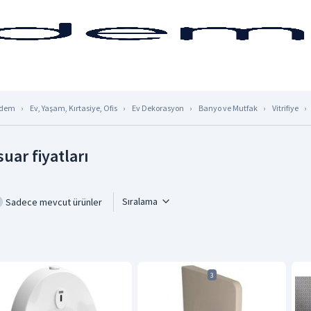
dem
Ev, Yaşam, Kırtasiye, Ofis
Ev Dekorasyon
Banyo ve Mutfak
Vitrifiye
suar fiyatları
Sıralama
Sadece mevcut ürünler
3