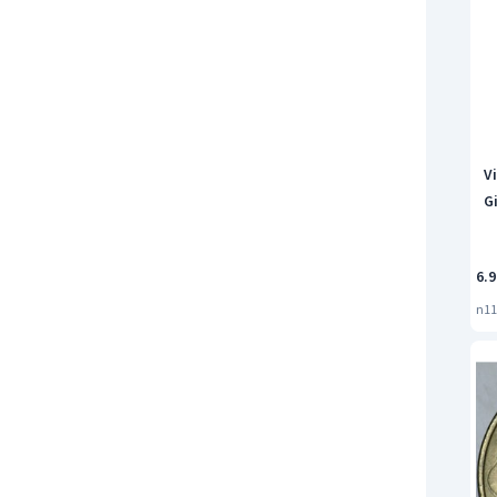
V
G
6.9
n11