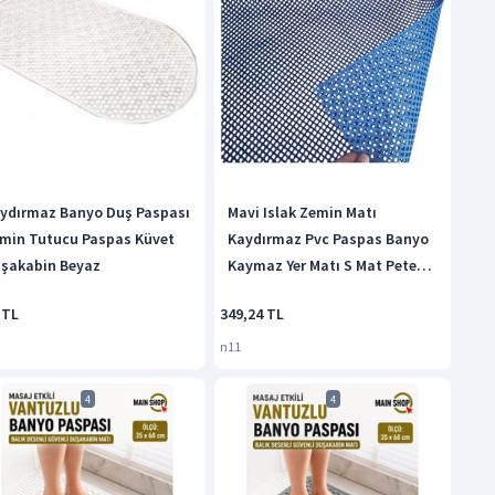
ydırmaz Banyo Duş Paspası
Mavi Islak Zemin Matı
min Tutucu Paspas Küvet
Kaydırmaz Pvc Paspas Banyo
şakabin Beyaz
Kaymaz Yer Matı S Mat Petek
Mat
 TL
349,24 TL
n11
4
4