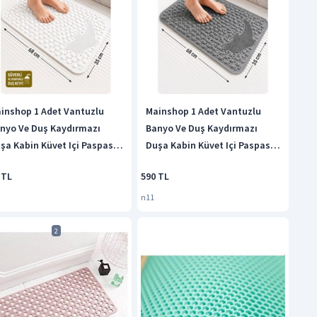
inshop 1 Adet Vantuzlu
Mainshop 1 Adet Vantuzlu
nyo Ve Duş Kaydırmazı
Banyo Ve Duş Kaydırmazı
şa Kabin Küvet Içi Paspası
Duşa Kabin Küvet Içi Paspası
lık Desenli 35 X 68 Cm M-10
Balık Desenli 35 X 68 Cm M-10
 TL
590 TL
yaz
Gri
n11
2