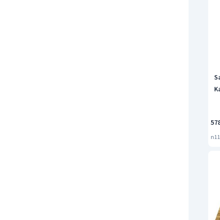
S
K
57
n11