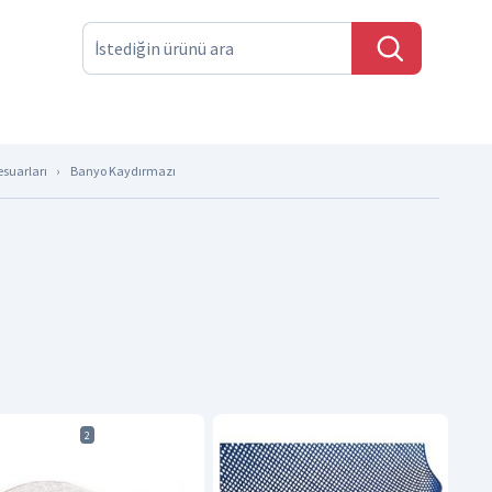
suarları
Banyo Kaydırmazı
2