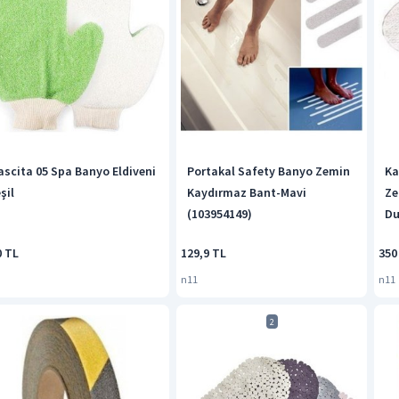
ascita 05 Spa Banyo Eldiveni
Portakal Safety Banyo Zemin
Ka
şil
Kaydırmaz Bant-Mavi
Ze
(103954149)
Du
0 TL
129,9 TL
350
n11
n11
2