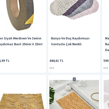
arı Siyah Merdiven Ve Zemin
Banyo Ve Duş Kaydırmazı
Ma
aydırmaz Bant 25mm X 25mt
Vantuzlu Çok Renkli
Ba
Du
Ba
8,99 TL
444,61 TL
590
Be
n11
n11
7