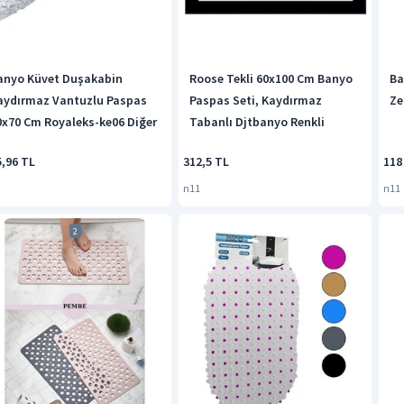
anyo Küvet Duşakabin
Roose Tekli 60x100 Cm Banyo
Ba
aydırmaz Vantuzlu Paspas
Paspas Seti, Kaydırmaz
Ze
0x70 Cm Royaleks-ke06 Diğer
Tabanlı Djtbanyo Renkli
5,96 TL
312,5 TL
118
n11
n11
2