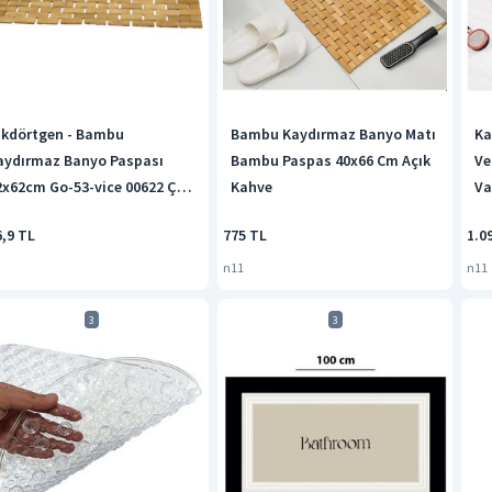
ikdörtgen - Bambu
Bambu Kaydırmaz Banyo Matı
Ka
aydırmaz Banyo Paspası
Bambu Paspas 40x66 Cm Açık
Ve
2x62cm Go-53-vice 00622 Çok
Kahve
Va
enkli
Bn
6,9 TL
775 TL
1.0
n11
n11
3
3