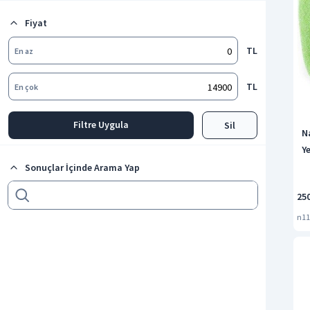
Çamaşır Sepeti
Fiyat
Havlu Dispenseri
Tüm kategorileri göster
TL
En az
TL
En çok
Filtre Uygula
Sil
N
Ye
Sonuçlar İçinde Arama Yap
25
n11