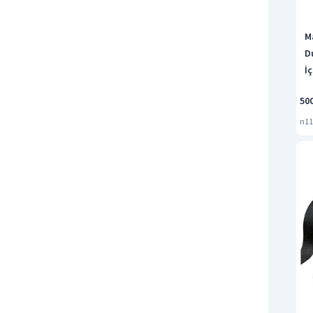
M
D
İ
P
50
n11