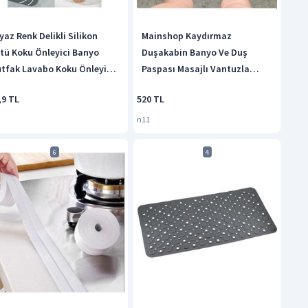
yaz Renk Delikli Silikon
Mainshop Kaydırmaz
tü Koku Önleyici Banyo
Duşakabin Banyo Ve Duş
tfak Lavabo Koku Önleyici
Paspası Masajlı Vantuzla
zdırmaz Ped
Yapışır 37 X 69 Cm Bnysti
,9 TL
520 TL
PembeMainshop Kaydırmaz
Duşakabin Banyo Ve Duş
n11
Paspası Masajlı Vantuzla
Yapışır 37 X 69 Cm Bnysti
6
4
Pembe