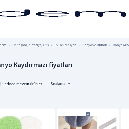
dem
Ev, Yaşam, Kırtasiye, Ofis
Ev Dekorasyon
Banyo ve Mutfak
Banyo Akse
nyo Kaydırmazı fiyatları
Sıralama
Sadece mevcut ürünler
4