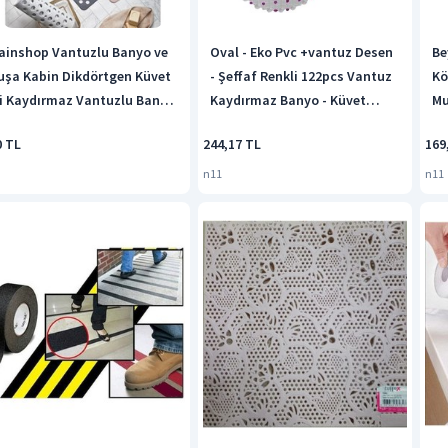
ainshop Vantuzlu Banyo ve
Oval - Eko Pvc +vantuz Desen
Be
uşa Kabin Dikdörtgen Küvet
- Şeffaf Renkli 122pcs Vantuz
Kö
çi Kaydırmaz Vantuzlu Banyo
Kaydırmaz Banyo - Küvet
Mu
aspası Pembe
Paspas 33x61cm 4741 Ahşap
Sı
0 TL
244,17 TL
169
n11
n11