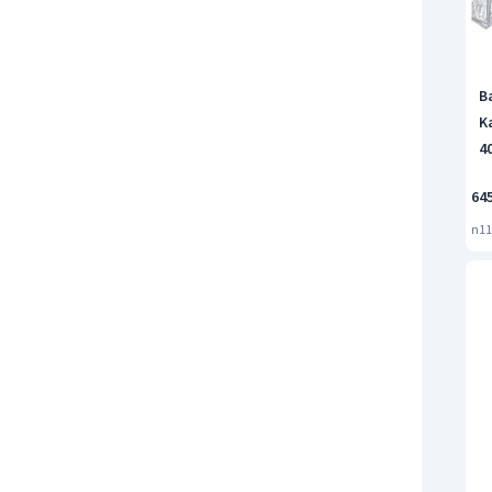
B
K
4
64
n11