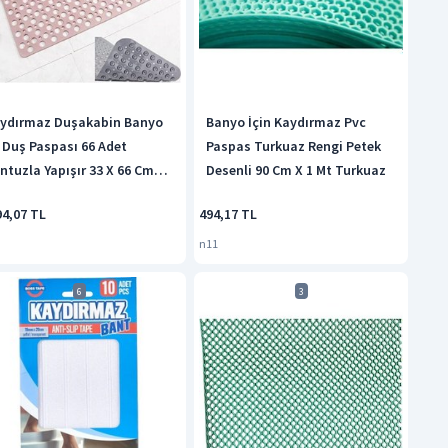
ydırmaz Duşakabin Banyo
Banyo İçin Kaydırmaz Pvc
 Duş Paspası 66 Adet
Paspas Turkuaz Rengi Petek
ntuzla Yapışır 33 X 66 Cm
Desenli 90 Cm X 1 Mt Turkuaz
ystisgstore26 Siyah
94,07 TL
494,17 TL
n11
6
3