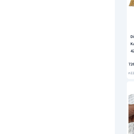
D
K
4
R
72
n11