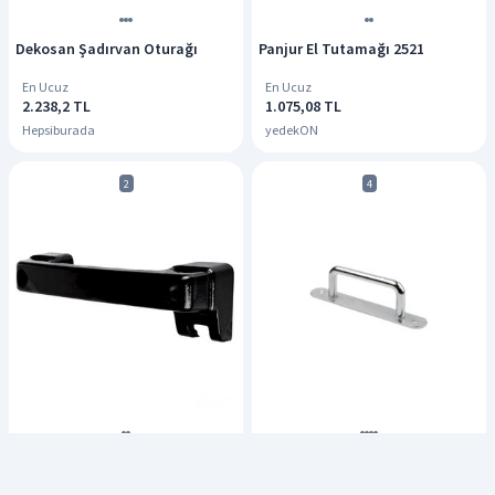
Dekosan Şadırvan Oturağı
Panjur El Tutamağı 2521
En Ucuz
En Ucuz
2.238,2 TL
1.075,08 TL
Hepsiburada
yedekON
2
4
Panjur Tutamağı Fh-Fm V1 Sol -
El Tutamağı
8189287