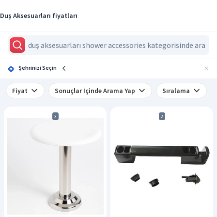
Duş Aksesuarları fiyatları
Şehrinizi Seçin
Fiyat
Sonuçlar İçinde Arama Yap
Sıralama
3
2