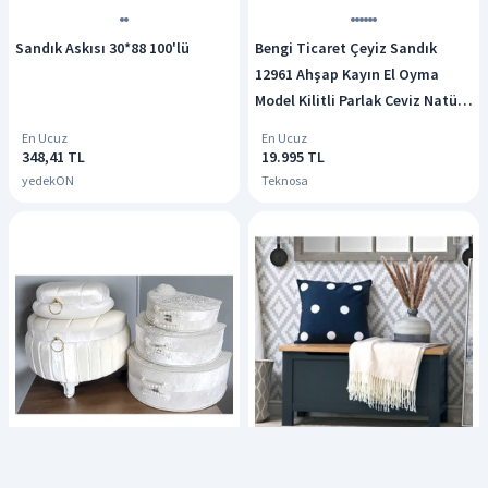
Sandık Askısı 30*88 100'lü
Bengi Ticaret Çeyiz Sandık
12961 Ahşap Kayın El Oyma
Model Kilitli Parlak Ceviz Natüre
El Yapım
En Ucuz
En Ucuz
348,41 TL
19.995 TL
yedekON
Teknosa