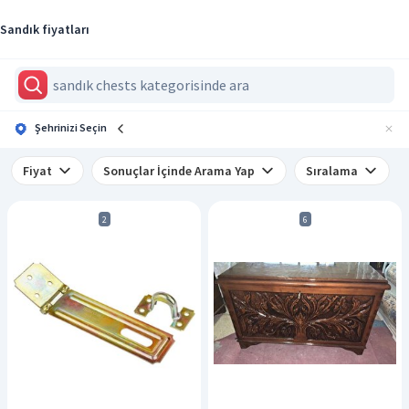
Sandık fiyatları
Şehrinizi Seçin
Fiyat
Sonuçlar İçinde Arama Yap
Sıralama
2
6