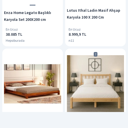
Lotus Ithal Ladin Masif Ahşap
Enza Home Legato Başlıklı
Karyola 100 X 200 Cm
Karyola Set 200X200 cm
En Ucuz
En Ucuz
38.085 TL
8.999,9 TL
Hepsiburada
n11
7
Zerkaconcept Arte Ithal Ladin
Pinoxi 150CM x 200CM Doğal