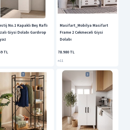
estij No.1 Kapaklı Beş Raflı
Masifart_Mobilya Masifart
zalı Giysi Dolabı Gardırop
Frame 2 Cekmeceli Giysi
yaz
Dolabı
59 TL
78.980 TL
n11
7
3