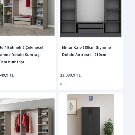
le 4 Bölmeli 2 Çekmeceli
Minar Kale 180cm Giyinme
yinme Dolabı Kumtaşı
Dolabı Antrasit - 210cm
0cm Kumtaşı
649,9 TL
23.039,9 TL
n11
2