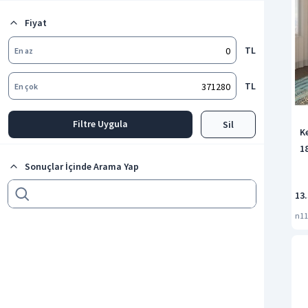
Fiyat
TL
En az
TL
En çok
Filtre Uygula
Sil
Ke
1
Sonuçlar İçinde Arama Yap
13.
n11