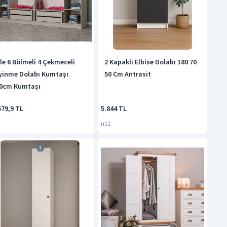
le 6 Bölmeli 4 Çekmeceli
2 Kapaklı Elbise Dolabı 180 70
yinme Dolabı Kumtaşı
50 Cm Antrasit
0cm Kumtaşı
579,9 TL
5.844 TL
n11
3