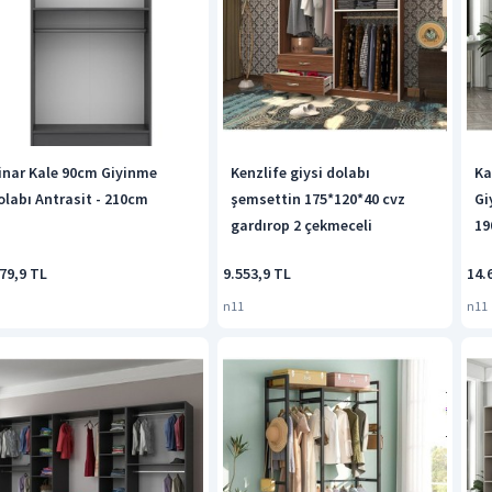
inar Kale 90cm Giyinme
Kenzlife giysi dolabı
Ka
olabı Antrasit - 210cm
şemsettin 175*120*40 cvz
Gi
gardırop 2 çekmeceli
19
79,9 TL
9.553,9 TL
14.
n11
n11