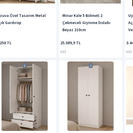
izuva Özel Tasarım Metal
Minar Kale 5 Bölmeli 2
Uy
çık Gardırop
Çekmeceli Giyinme Dolabı
Aç
Beyaz 210cm
Ve
El
.250 TL
25.089,9 TL
3.4
De
n11
n11
6
5