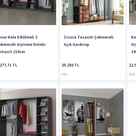
inar Kale 8 Bölmeli 2
Zizuva Tasarım Çekmeceli
Ka
ekmeceli Giyinme Dolabı
Açık Gardırop
Gi
ntrasit 210cm
19
277,71 TL
25.250 TL
22.
n11
n11