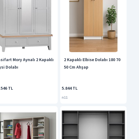
sifart Mory Aynalı 2 Kapaklı
2 Kapaklı Elbise Dolabı 180 70
ysi Dolabı
50 Cm Ahşap
.546 TL
5.844 TL
n11