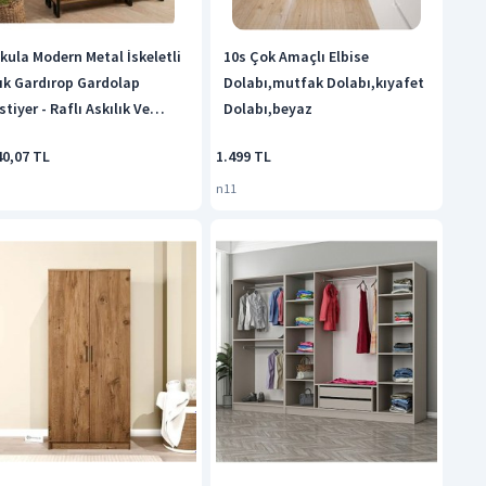
kula Modern Metal İskeletli
10s Çok Amaçlı Elbise
ık Gardırop Gardolap
Dolabı,mutfak Dolabı,kıyafet
stiyer - Raflı Askılık Ve
Dolabı,beyaz
bise Düzenleyici - Ahşap
40,07 TL
1.499 TL
taylı Siyah
n11