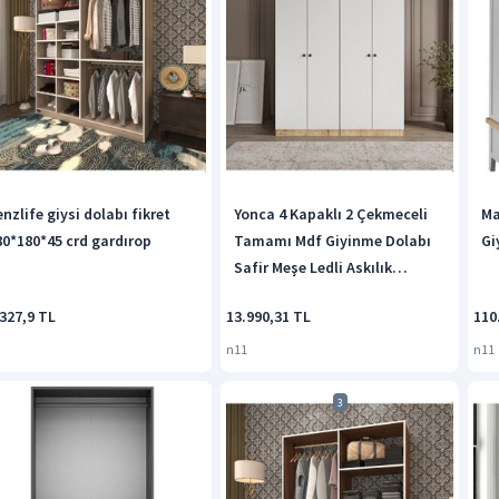
nzlife giysi dolabı fikret
Yonca 4 Kapaklı 2 Çekmeceli
Ma
80*180*45 crd gardırop
Tamamı Mdf Giyinme Dolabı
Gi
Safir Meşe Ledli Askılık
Safirmeşe
327,9 TL
13.990,31 TL
110
n11
n11
3