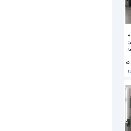
M
Ç
A
42.
n11