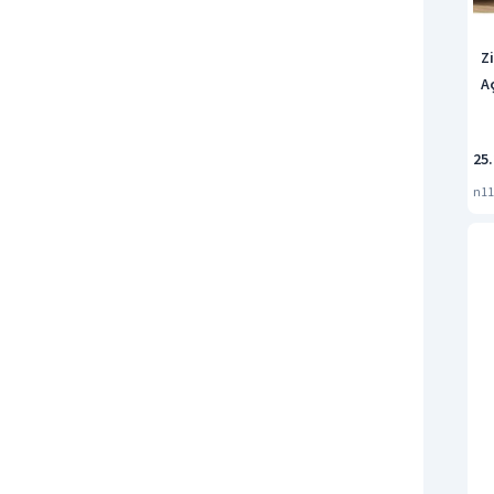
Z
A
25
n11