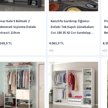
inar Kale 5 Bölmeli 2
Kenzlife Gardırop Öğrenci
Pr
ekmeceli Giyinme Dolabı
Dolabı Tek Kapılı Günebakan
Ba
ntrasit 210cm
Cvz 180 35 42 Cvz Gardolap
Be
Dolap Ofis
169,9 TL
4.062,9 TL
4.3
n11
n11