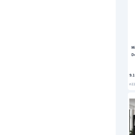
M
D
9.1
n11