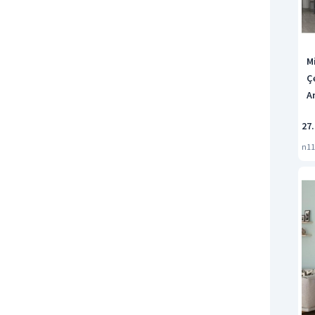
M
Ç
A
27.
n11