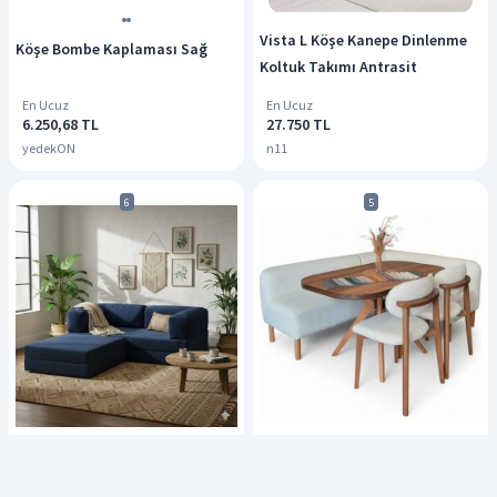
Vista L Köşe Kanepe Dinlenme
Köşe Bombe Kaplaması Sağ
Koltuk Takımı Antrasit
En Ucuz
En Ucuz
6.250,68 TL
27.750 TL
yedekON
n11
6
5
MONAMI Dechome Yeny Fitilli
Dekorew Bohem-3-Mutfak Köşe