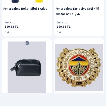
Fenerbahçe Roket Silgi 1 Adet
Fenerbahçe Kırtasiye Seti 4'lü
582463 001 Siyah
En Ucuz
En Ucuz
120,93 TL
189,66 TL
n11
n11
6
Fenerbahçe Rozet 1,9 Cm Altın
Fenerbahçe Fb Garnili El