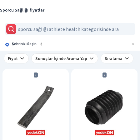
Sporcu Sağlığı fiyatları
Şehrinizi Seçin
Fiyat
Sonuçlar İçinde Arama Yap
Sıralama
2
2