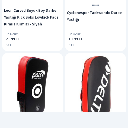
Leon Curved Büyük Boy Darbe
Cyclonespor Taekwondo Darbe
Yastığı Kick Boks Lowkick Pads
Yastığı
Kırmız Kırmızı - Siyah
En Ucuz
En Ucuz
2.199 TL
1.199 TL
n11
n11