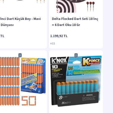
 İnci Dart Küçük Boy - Mavi
Delta Flocked Dart Seti 18 İnç
 Dünyası
+ 6 Dart Oku 18 Gr
 TL
1.199,92 TL
n11
3
2