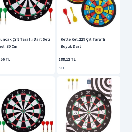
uncak Çift Taraflı Dart Seti
Kette Ket.229 Çit Taraflı
neli 30 Cm
Büyük Dart
,56 TL
188,12 TL
n11
4