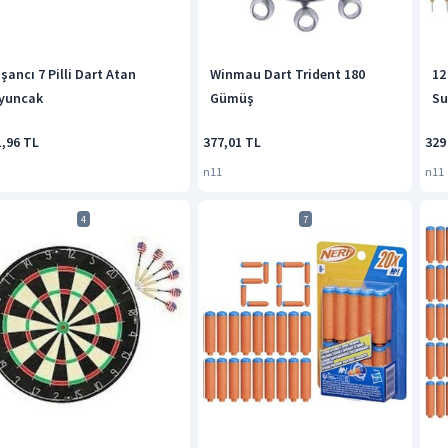
şancı 7 Pilli Dart Atan
Winmau Dart Trident 180
12
yuncak
Gümüş
Su
1,96 TL
377,01 TL
329
n11
n11
4
7