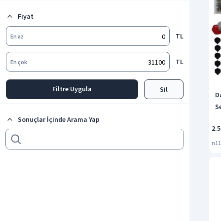
Board Arkalığı
Fiyat
Dart Aksesuarları
TL
En az
TL
En çok
Filtre Uygula
Sil
D
S
Sonuçlar İçinde Arama Yap
2.
n11