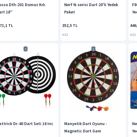
usso Dth-201 Domuz Kılı
Nerf N-serisi Dart 20'li Yedek
F8
rt 18''
Paket
Ye
71,1 TL
352,5 TL
446
n11
n11
3
2
ttrick Dr-40 Dart Seti 18 Inc
Manyetik Dart Oyunu -
Ne
Magnetic Dart Gam
Ye