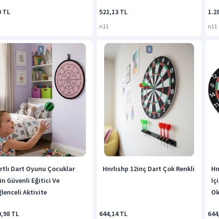
0 TL
521,13 TL
1.2
n11
n11
5
5
ırtlı Dart Oyunu Çocuklar
Hnrlıshp 12inç Dart Çok Renkli
Hn
in Güvenli Eğitici Ve
İç
lenceli Aktivite
Ok
0,98 TL
644,14 TL
644