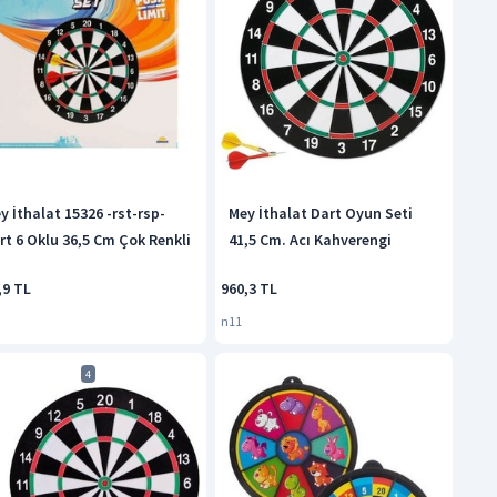
y İthalat 15326 -rst-rsp-
Mey İthalat Dart Oyun Seti
rt 6 Oklu 36,5 Cm Çok Renkli
41,5 Cm. Acı Kahverengi
,9 TL
960,3 TL
n11
4