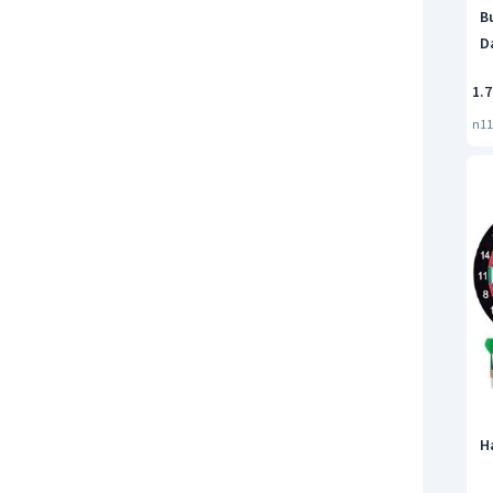
B
Da
1.7
n11
Ha