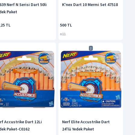
639 Nerf N Serisi Dart 50li
K'nex Dart 10 Mermi Set 47518
dek Paket
,25 TL
500 TL
n11
2
rf Accustrike Dart 12Li
Nerf Elite Accustrike Dart
dek Paket-C0162
24'lü Yedek Paket