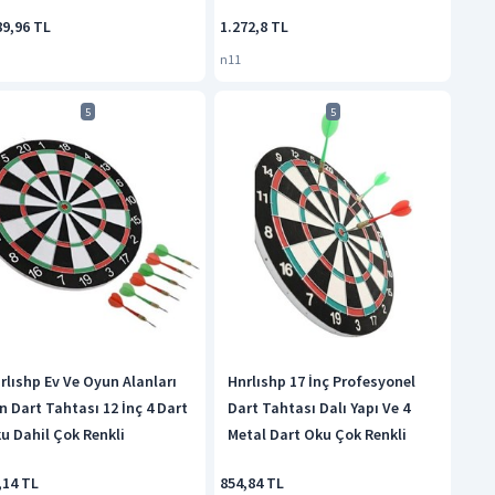
89,96 TL
1.272,8 TL
n11
5
5
rlıshp Ev Ve Oyun Alanları
Hnrlıshp 17 İnç Profesyonel
in Dart Tahtası 12 İnç 4 Dart
Dart Tahtası Dalı Yapı Ve 4
u Dahil Çok Renkli
Metal Dart Oku Çok Renkli
,14 TL
854,84 TL