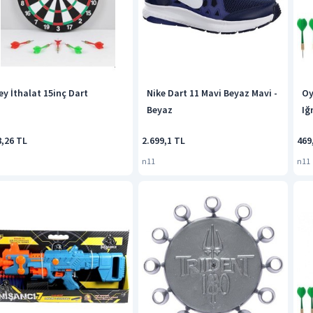
ey İthalat 15inç Dart
Nike Dart 11 Mavi Beyaz Mavi -
Oy
Beyaz
Iğ
8,26 TL
2.699,1 TL
469
n11
n11