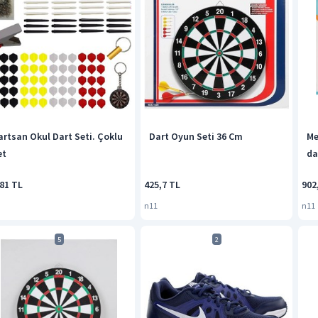
artsan Okul Dart Seti. Çoklu
Dart Oyun Seti 36 Cm
Me
et
da
581 TL
425,7 TL
902
n11
n11
5
2