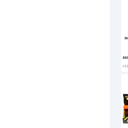
M
66
n11