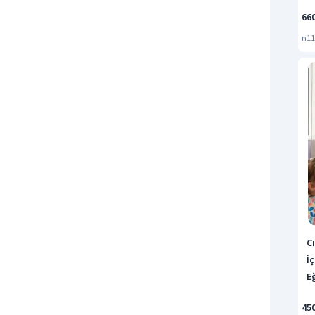
66
n11
C
İç
Eğ
45