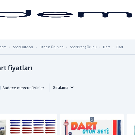
dem
Spor Outdoor
Fitness Ürünleri
Spor Branş Ürünü
Dart
Dart
rt fiyatları
Sıralama
Sadece mevcut ürünler
2