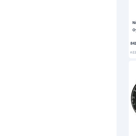
Ni
O
84
n11