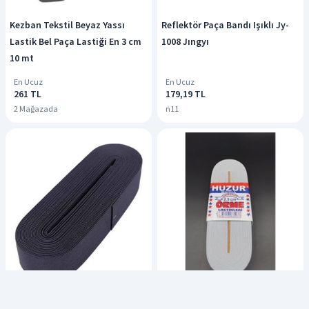
Kezban Tekstil Beyaz Yassı
Reflektör Paça Bandı Işıklı Jy-
Lastik Bel Paça Lastiği En 3 cm
1008 Jıngyı
10 mt
En Ucuz
En Ucuz
261 TL
179,19 TL
2 Mağazada
n11