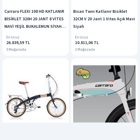
Carraro FLEXI 108 HD KATLANIR
Bisan Twın Katlanır Bisiklet
BİSİKLET 320H 20 JANT 8 VİTES
32CM V 20 Jant 1 Vites Açık Mavi
MAVİ YEŞİL BUKALEMUN SİYAH
Siyah
KIRMIZI
En Ucuz
En Ucuz
26.839,59 TL
10.811,06 TL
5 Mağazada
2 Mağazada