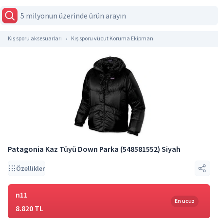
Kış sporu aksesuarları
Kış sporu vücut Koruma Ekipman
Patagonia Kaz Tüyü Down Parka (548581552) Siyah
Özellikler
n11
En ucuz
8.820 TL