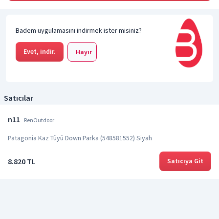
Badem uygulamasını indirmek ister misiniz?
Evet, indir.
Hayır
Satıcılar
n11
RenOutdoor
Patagonia Kaz Tüyü Down Parka (548581552) Siyah
8.820 TL
Satıcıya Git
Özellikler
Ürün Özelliklerinin Tümünü Görüntüle