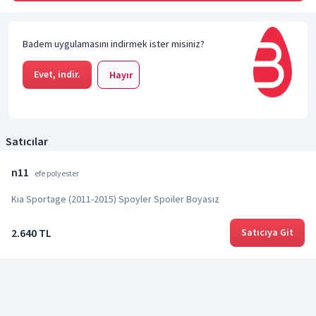
Badem uygulamasını indirmek ister misiniz?
Evet, indir.
Hayır
Satıcılar
n11
efe polyester
Kia Sportage (2011-2015) Spoyler Spoiler Boyasız
2.640 TL
Satıcıya Git
Özellikler
Ürün Özelliklerinin Tümünü Görüntüle