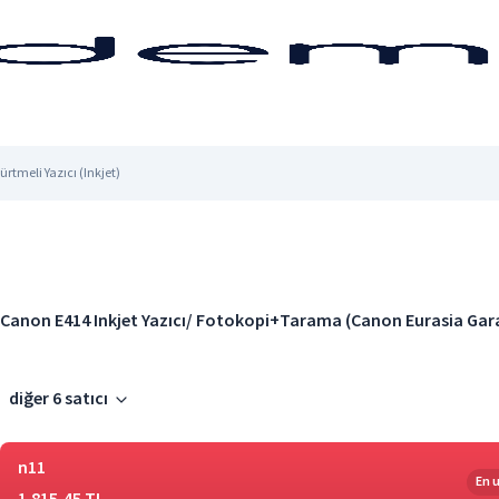
rtmeli Yazıcı (Inkjet)
Canon E414 Inkjet Yazıcı/ Fotokopi+Tarama (Canon Eurasia Gara
diğer 6 satıcı
n11
En 
1.815,45 TL