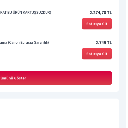
2.274,78 TL
DİKKAT BU ÜRÜN KARTUŞSUZDUR)
Satıcıya Git
2.749 TL
ama (Canon Eurasia Garantili)
Satıcıya Git
 Tümünü Göster