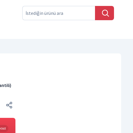
ntili)
ucuz