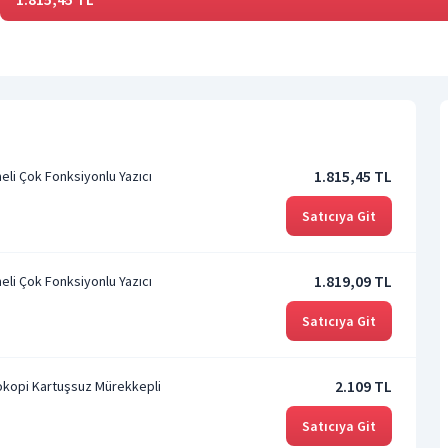
1.815,45 TL
li Çok Fonksiyonlu Yazıcı
Satıcıya Git
1.819,09 TL
li Çok Fonksiyonlu Yazıcı
Satıcıya Git
2.109 TL
tokopi Kartuşsuz Mürekkepli
Satıcıya Git