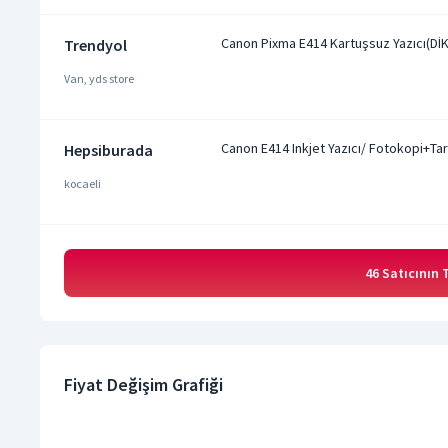
Canon Pixma E414 Kartuşsuz Yazıcı(
Trendyol
Van, yds store
Canon E414 Inkjet Yazıcı/ Fotokopi+Tar
Hepsiburada
kocaeli
46 Satıcının
Fiyat Değişim Grafiği