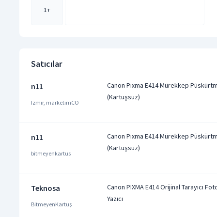
1
+
Satıcılar
Canon Pixma E414 Mürekkep Püskürtme
n11
(Kartuşsuz)
İzmir, marketimCO
Canon Pixma E414 Mürekkep Püskürtme
n11
(Kartuşsuz)
bitmeyenkartus
Canon PIXMA E414 Orijinal Tarayıcı Fo
Teknosa
Yazıcı
BitmeyenKartuş