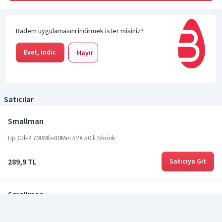
Badem uygulamasını indirmek ister misiniz?
Evet, indir.
Hayır
Satıcılar
Smallman
Hp Cd-R 700Mb-80Mın 52X 50 li Shrink
289,9 TL
Satıcıya Git
Smallman
Hp CD-R 700MB-80min Printable 50li Shrink