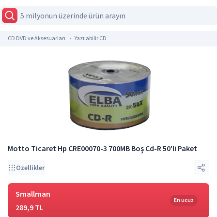
CD DVD ve Aksesuarları
Yazılabilir CD
Motto Ticaret Hp CRE00070-3 700MB Boş Cd-R 50'li Paket
Özellikler
Smallman
En ucuz
289,9 TL