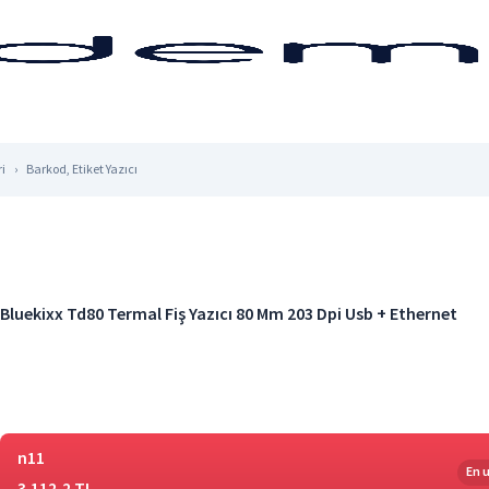
i
Barkod, Etiket Yazıcı
Bluekixx Td80 Termal Fiş Yazıcı 80 Mm 203 Dpi Usb + Ethernet
n11
En 
3.112,2 TL