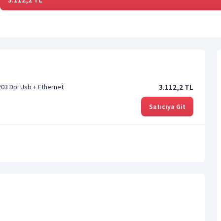
3.112,2 TL
203 Dpi Usb + Ethernet
Satıcıya Git