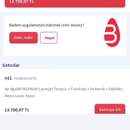
13.700,07 TL
Badem uygulamasını indirmek ister misiniz?
Evet, indir.
Hayır
Satıcılar
n11
HizliKartusLTD
Hp 6gx00f M234sdn Laserjet Tarayıcı + Fotokopi + Network + Dubleks
Mono Lazer Yazıcı
13.700,07 TL
Satıcıya Git