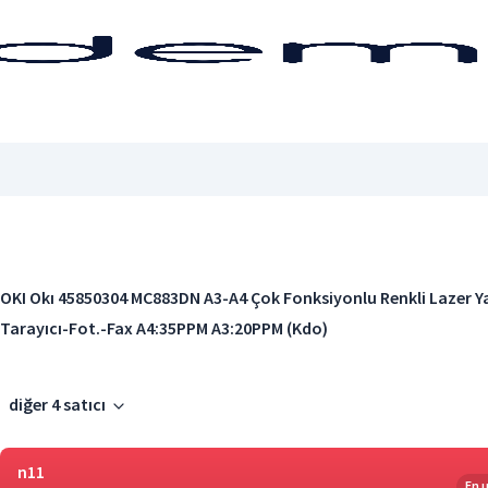
OKI Okı 45850304 MC883DN A3-A4 Çok Fonksiyonlu Renkli Lazer Ya
Tarayıcı-Fot.-Fax A4:35PPM A3:20PPM (Kdo)
diğer 4 satıcı
n11
En 