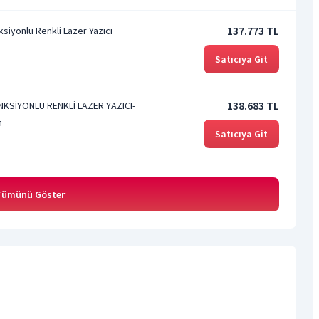
137.773 TL
iyonlu Renkli Lazer Yazıcı
Satıcıya Git
138.683 TL
KSİYONLU RENKLİ LAZER YAZICI-
m
Satıcıya Git
 Tümünü Göster