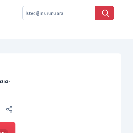
zıcı-
ucuz