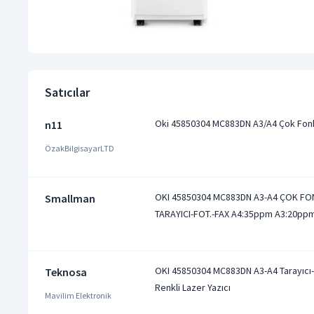
Satıcılar
Oki 45850304 MC883DN A3/A4 Çok Fonks
n11
ÖzakBilgisayarLTD
OKI 45850304 MC883DN A3-A4 ÇOK FON
Smallman
TARAYICI-FOT.-FAX A4:35ppm A3:20pp
OKI 45850304 MC883DN A3-A4 Tarayıcı
Teknosa
Renkli Lazer Yazıcı
Mavilim Elektronik