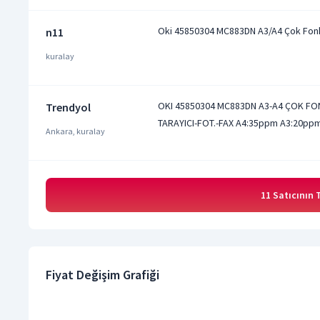
Oki 45850304 MC883DN A3/A4 Çok Fonks
n11
kuralay
OKI 45850304 MC883DN A3-A4 ÇOK FON
Trendyol
TARAYICI-FOT.-FAX A4:35ppm A3:20pp
Ankara, kuralay
11 Satıcının
Fiyat Değişim Grafiği