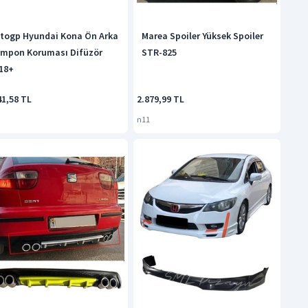
togp Hyundai Kona Ön Arka
Marea Spoiler Yüksek Spoiler
mpon Koruması Difüzör
STR-825
18+
41,58 TL
2.879,99 TL
n11