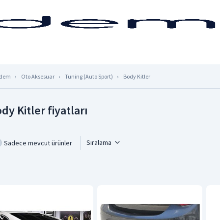
dem
Oto Aksesuar
Tuning (Auto Sport)
Body Kitler
dy Kitler fiyatları
Sıralama
Sadece mevcut ürünler