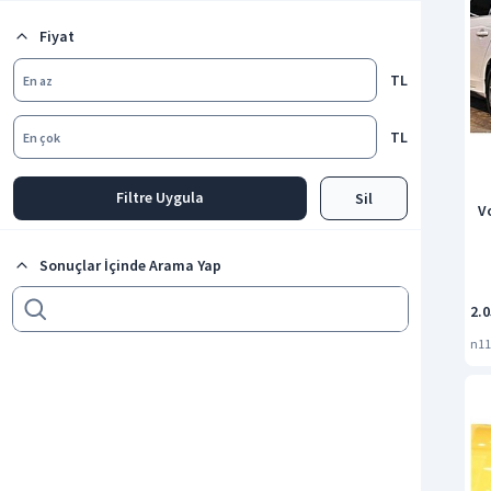
Tüm kategorileri göster
Fiyat
TL
En az
TL
En çok
Filtre Uygula
Sil
V
Sonuçlar İçinde Arama Yap
2.0
n11