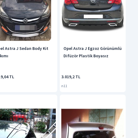
el Astra J Sedan Body Kit
Opel Astra J Egzoz Görünümlü
kımı
Difüzör Plastik Boyasız
19,04 TL
3.019,2 TL
n11