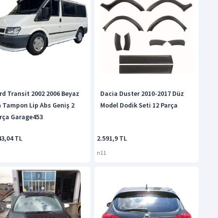
rd Transit 2002 2006 Beyaz
Dacia Duster 2010-2017 Düz
 Tampon Lip Abs Geniş 2
Model Dodik Seti 12 Parça
rça Garage453
43,04 TL
2.591,9 TL
n11
3