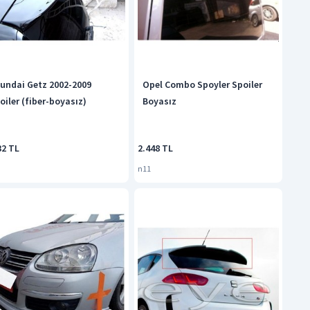
undai Getz 2002-2009
Opel Combo Spoyler Spoiler
oiler (fiber-boyasız)
Boyasız
32 TL
2.448 TL
n11