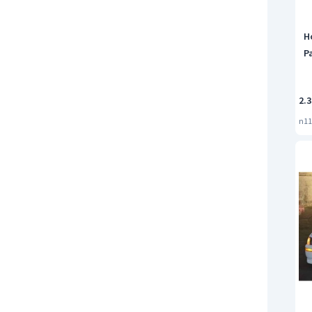
H
P
2.3
n11