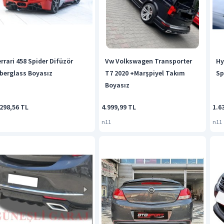
errari 458 Spider Difüzör
Vw Volkswagen Transporter
Hy
iberglass Boyasız
T7 2020 +Marşpiyel Takım
Sp
Boyasız
298,56 TL
4.999,99 TL
1.6
n11
n11