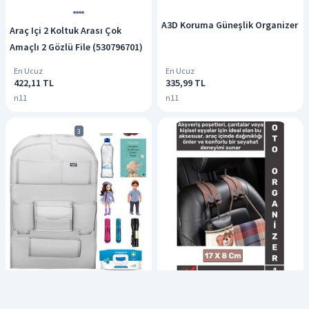
A3D Koruma Güneşlik Organizer
Araç Içi 2 Koltuk Arası Çok
Amaçlı 2 Gözlü File (530796701)
En Ucuz
En Ucuz
422,11 TL
335,99 TL
n11
n11
3
Ergonomik Araç Organizer
Bod Deri Masalı Oto Koltuk